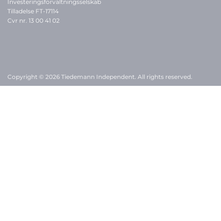
Investeringsforvaltningsselskab
Tilladelse FT-17114
Cvr nr. 13 00 41 02
Copyright © 2026 Tiedemann Independent. All rights reserved.