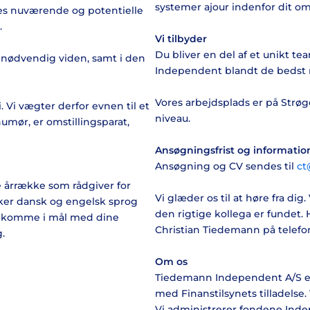
systemer ajour indenfor dit om
res nuværende og potentielle
.
Vi tilbyder
Du bliver en del af et unikt te
f nødvendig viden, samt i den
Independent blandt de bedst 
Vores arbejdsplads er på Strøge
. Vi vægter derfor evnen til et
niveau.
umør, er omstillingsparat,
Ansøgningsfrist og informatio
Ansøgning og CV sendes til
ct
e årrække som rådgiver for
Vi glæder os til at høre fra dig
sker dansk og engelsk sprog
den rigtige kollega er fundet.
 og komme i mål med dine
Christian Tiedemann på telefon
g.
Om os
Tiedemann Independent A/S er 
med Finanstilsynets tilladelse. 
Vi administrerer fondene Inde