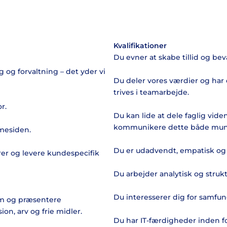
Kvalifikationer
Du evner at skabe tillid og bev
og forvaltning – det yder vi
Du deler vores værdier og har 
trives i teamarbejde.
r.
Du kan lide at dele faglig vide
kommunikere dette både mundtl
mesiden.
Du er udadvendt, empatisk og
orer og levere kundespecifik
Du arbejder analytisk og strukt
Du interesserer dig for sam
orm og præsentere
on, arv og frie midler.
Du har IT-færdigheder inden f