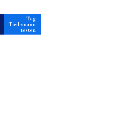
Tag
Tiedemann
testen
Independent Invest
Grundlagt 2003
Vimmelskaftet 48, Strøget
1161 København K
Indgang: Skoubogade 2
Tlf:
(+45) 33 15 60 15
kontakt@tiedem.dk