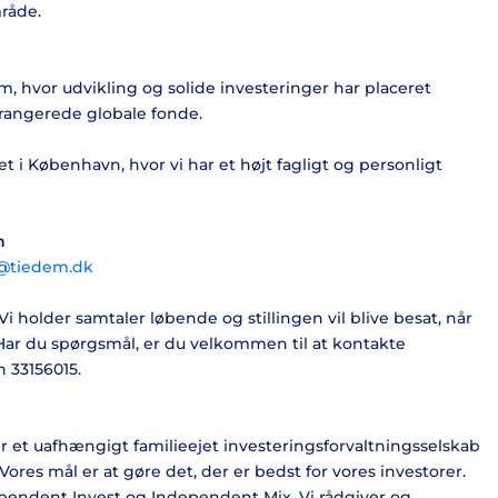
råde.
am, hvor udvikling og solide investeringer har placeret
rangerede globale fonde.
t i København, hvor vi har et højt fagligt og personligt
n
@tiedem.dk
. Vi holder samtaler løbende og stillingen vil blive besat, når
 Har du spørgsmål, er du velkommen til at kontakte
 33156015.
et uafhængigt familieejet investeringsforvaltningsselskab
Vores mål er at gøre det, der er bedst for vores investorer.
pendent Invest og Independent Mix. Vi rådgiver og