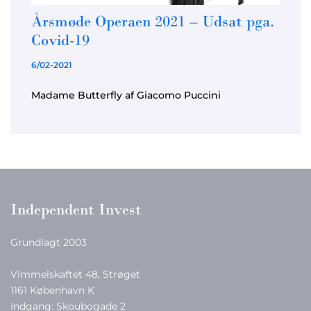
Årsmøde Operaen 2021 – Udsat pga.
Covid-19
6/02-2021
Madame Butterfly af Giacomo Puccini
Independent Invest
Grundlagt 2003
Vimmelskaftet 48, Strøget
1161 København K
Indgang: Skoubogade 2