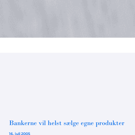
Bankerne vil helst sælge egne produkter
16. juli 2005