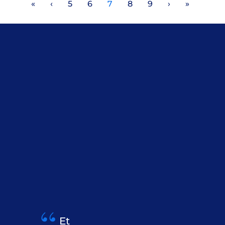
«
‹
5
6
7
8
9
›
»
Et