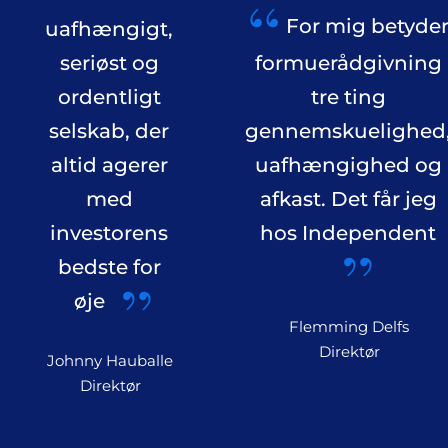
For mig betyde
uafhængigt,
seriøst og
formuerådgivning
ordentligt
tre ting
selskab, der
gennemskuelighed
altid agerer
uafhængighed og
med
afkast. Det får jeg
investorens
hos Independent
bedste for
øje
Flemming Delfs
Direktør
Johnny Hauballe
Direktør